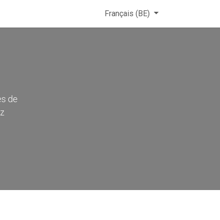
Français (BE)
es de
ez